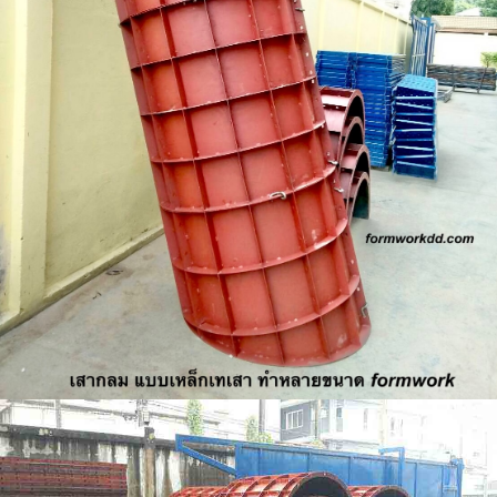
แบบเหล็ก เสากลม STEEL CIRCULAR COLUMN FORMWORK