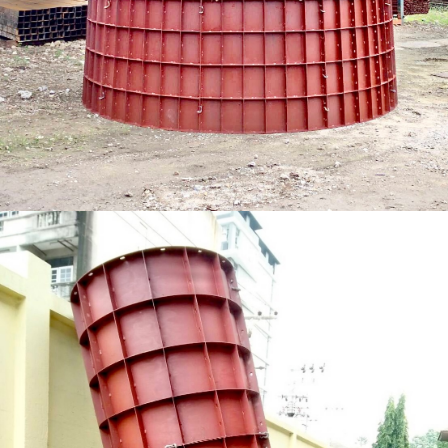
แบบเหล็ก เสากลม STEEL CIRCULAR COLUMN FORMWORK