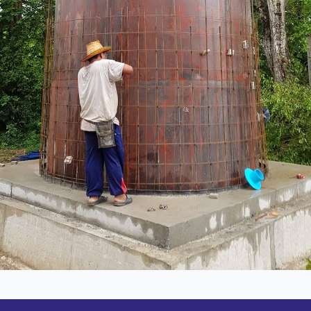
แบบเหล็ก เสากลม STEEL CIRCULAR COLUMN FORMWORK