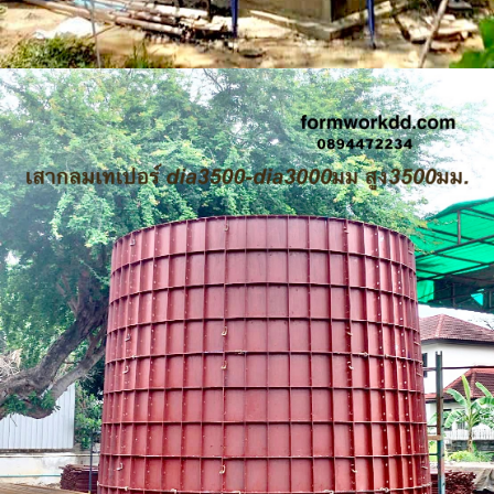
แบบเหล็ก เสากลม STEEL CIRCULAR COLUMN FORMWORK