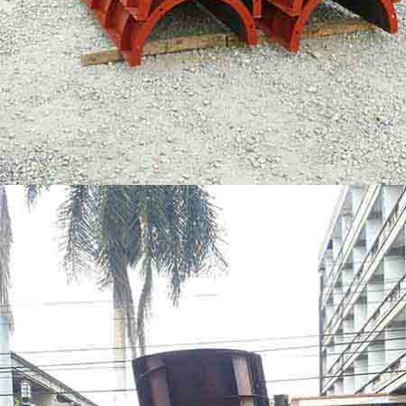
แบบเหล็ก เสากลม STEEL CIRCULAR COLUMN FORMWORK