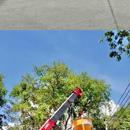
แบบเหล็ก เสากลม STEEL CIRCULAR COLUMN FORMWORK