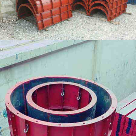
แบบเหล็ก เสากลม STEEL CIRCULAR COLUMN FORMWORK