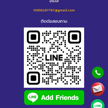
อีเมล
t0816287767@gmail.com
ติดต่อสอบถาม