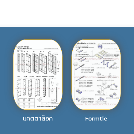
แคตตาล็อค
Formtie