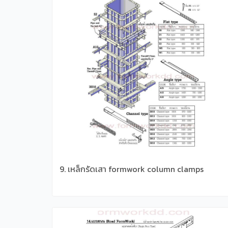
9. เหล็กรัดเสา formwork column clamps