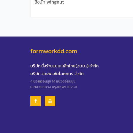
วิงนัท wingnut
formworkdd.com
บริษัท นั่งร้านแบบเหล็กไทย(2003) จำกัด
บริษัท ว่องพรชัยโลหะการ จำกัด
4 ซอยอ่อนนุช 14 แขวงอ่อนนุช
เขตสวนหลวง กรุงเทพฯ 10250