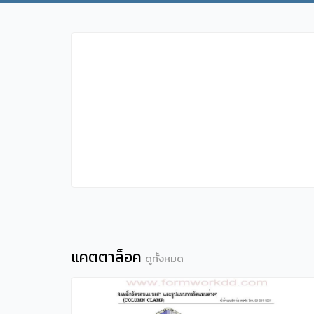
แคตตาล็อค
ดูทั้งหมด