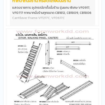
กากบาทนั่งร้าน หรือตะเกียบนั่งร้าน
แสดงรายการ อุปกรณ์ขาตั้งนั่งร้าน รุ่นแคบ พิเศษ VF0917,
VF0717 กากบาทนั่งร้านทุกขนาด CB1812, CB1809, CB1806
Cantilever Frame VF1217C, VF0617C