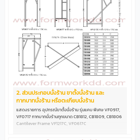
Dia35x225 mm. จำนวน4ชิ้น &nbsp; **ข้อต่ออย่างหนารับน้ำ
หนัก &nbsp; &nbsp; &nbsp; ทดลองวางน้ำหนัก7200Kg บน
นั่งร้านรุ่น VF1215T &nbsp; ทดลองวางน้ำหนัก6250Kg บน
นั่งร้านรุ่น VF1209T &nbsp; &nbsp; ทดลองวางน้ำ
หนัก6250Kg บนนั่งร้านรุ่น VF1217 ข้อสำคํญ นั่งร้านเหล็กเป็น
อุปกรณ์ใช้ทำงานก่อสร้างที่ต้องอยู่ในความดูแลของวิศวะกรผู้
ควบคุมงาน การประกอบใช้งาน การวางนั่งร้านเพื่อรับน้ำน้ำ
หนักจำเป็นต้องคำนวนโดยวิศวกร &nbsp;
2. ส่วนประกอบนั่งร้าน ขาตั้งนั่งร้าน และ
กากบาทนั่งร้าน หรือตะเกียบนั่งร้าน
แสดงรายการ อุปกรณ์ขาตั้งนั่งร้าน รุ่นแคบ พิเศษ VF0917,
VF0717 กากบาทนั่งร้านทุกขนาด CB1812, CB1809, CB1806
Cantilever Frame VF1217C, VF0617C