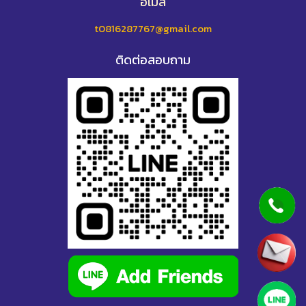
อีเมล
t0816287767@gmail.com
ติดต่อสอบถาม