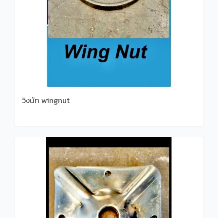
วิงนัท wingnut