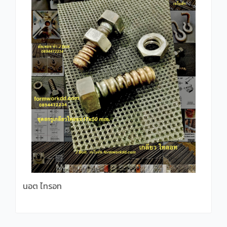
นอต ไทรอท