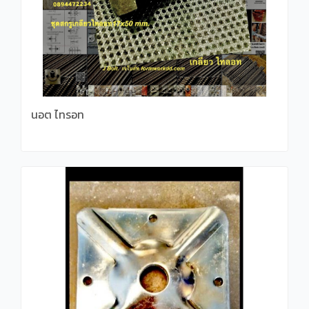
นอต ไทรอท