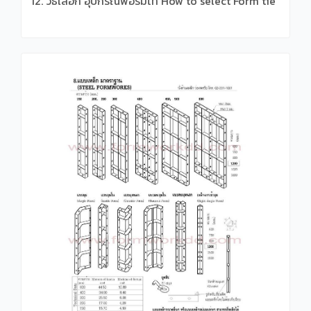
12. วิธีเลือก อุปกรณ์ฟอร์มไท How to select Form tie