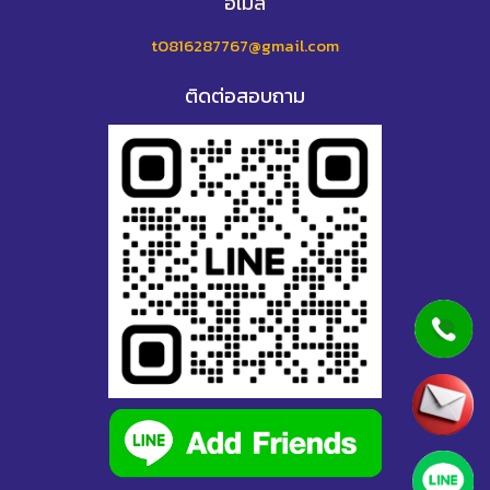
อีเมล
t0816287767@gmail.com
ติดต่อสอบถาม